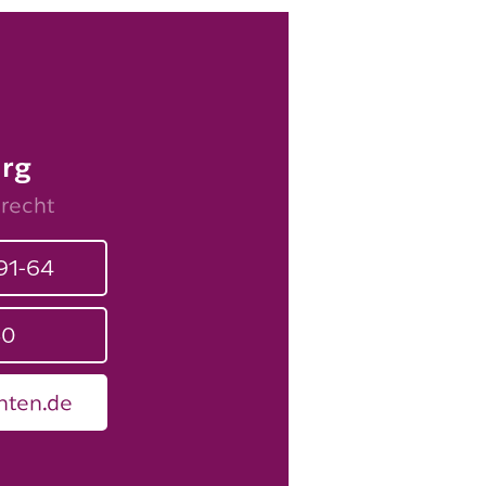
urg
srecht
91-64
50
nten.de