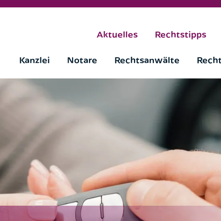
Aktuelles
Rechtstipps
Kanzlei
Notare
Rechtsanwälte
Rech
Rückruf anfordern
 Rückruf-Service nutzen möchten. Nach 
werden wir uns zeitnah bei Ihnen melden
Bitte wählen Sie aus: