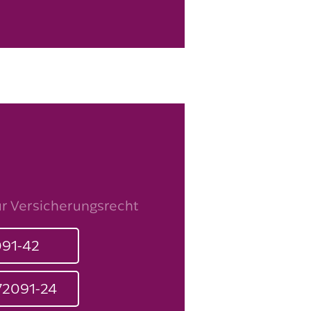
ür Versicherungsrecht
091-42
72091-24