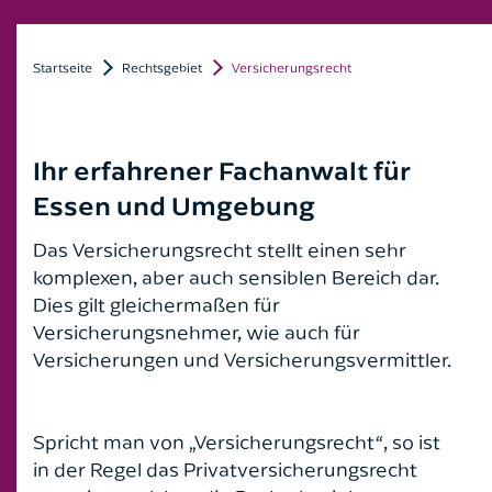
Patientenverfügung, Vorsorgevollmacht und
Architektenrecht
Florian Linten
Betreuungsverfügung
Ich bin bereits Mandant*in
Arzt- und Arzthaftungsrecht
Startseite
Rechtsgebiet
Versicherungsrecht
Dr. Peter Küpperfahrenberg
7 Fragen & Antworten zum Thema
Familienrecht
Autokaufrecht
Dr. Carsten Engel
Ich bin noch kein Mandant*in
Verkehrs- und Ordnungswidrigkeitenrecht
Ihr erfahrener Fachanwalt für
Bankrecht
Roland Rautenberger
Essen und Umgebung
Vier Fragen zum Scheidungstermin
Baurecht
Florian von der Burg
Das Versicherungsrecht stellt einen sehr
Wissenswertes zur Abmahnung
Erbrecht
komplexen, aber auch sensiblen Bereich dar.
Friederike Pohl
Dies gilt gleichermaßen für
FAQ Öffentliches Baurecht
Fahrerlaubnisrecht
Versicherungsnehmer, wie auch für
Jana Frenzel-Greif
Versicherungen und Versicherungsvermittler.
Familienrecht
Stefan Windscheif
Gesellschaftsrecht
Spricht man von „Versicherungsrecht“, so ist
in der Regel das Privatversicherungsrecht
Grundstücksrecht