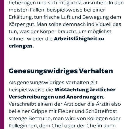
beherzigen und sich möglichst ausruhen. In den
Reiserecht
meisten Fällen, beispielsweise bei einer
Erkältung, tun frische Luft und Bewegung dem
Sozialversicherungsrecht
Körper gut. Man sollte demnach individuell das
tun, was der Körper braucht, um möglichst
Strafrecht
schnell wieder die
Arbeitsfähigkeit zu
erlangen
.
Unfallrecht
Verkehrsstrafrecht
Genesungswidriges Verhalten
Verkehrsrecht
Als genesungswidriges Verhalten gilt
beispielsweise die
Missachtung ärztlicher
Versicherungsrecht
Verschreibungen und Anordnungen
.
Verschreibt einem der Arzt oder die Ärztin also
Vertragsrecht
bei einer Grippe mit Fieber und Schüttelfrost
strenge Bettruhe, man wird von Kollegen oder
Werkvertragsrecht
Kolleginnen, dem Chef oder der Chefin dann