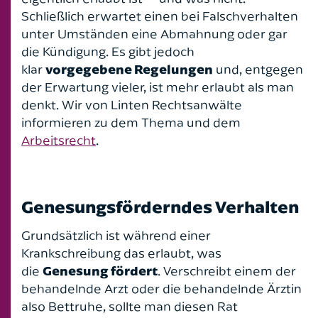
Schließlich erwartet einen bei Falschverhalten
Handelsrecht
unter Umständen eine Abmahnung oder gar
die Kündigung. Es gibt jedoch
Kaufrecht
klar
vorgegebene Regelungen
und, entgegen
der Erwartung vieler, ist mehr erlaubt als man
Leasingrecht
denkt. Wir von Linten Rechtsanwälte
informieren zu dem Thema und dem
Medizinrecht
Arbeitsrecht
.
Mietrecht
Nachbarrecht
Genesungsförderndes Verhalten
Grundsätzlich ist während einer
Notare
Krankschreibung das erlaubt, was
Ordnungswidrigkeitenrecht
die
Genesung fördert
. Verschreibt einem der
behandelnde Arzt oder die behandelnde Ärztin
Pferderecht
also Bettruhe, sollte man diesen Rat