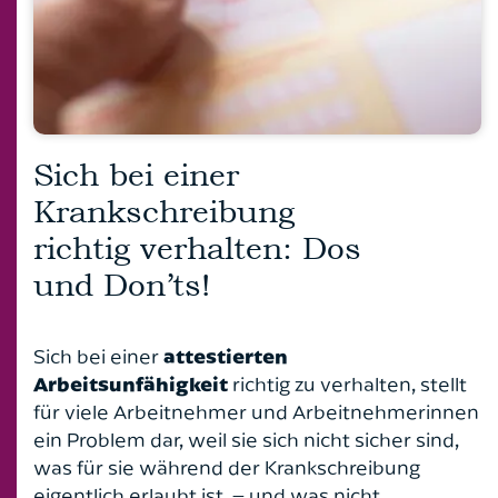
Patientenverfügung, Vorsorgevollmacht und
Architektenrecht
Florian Linten
Betreuungsverfügung
Ich bin bereits Mandant*in
Arzt- und Arzthaftungsrecht
Dr. Peter Küpperfahrenberg
7 Fragen & Antworten zum Thema
Familienrecht
Autokaufrecht
Dr. Carsten Engel
Ich bin noch kein Mandant*in
Verkehrs- und Ordnungswidrigkeitenrecht
Sich bei einer
Bankrecht
Roland Rautenberger
Krankschreibung
Vier Fragen zum Scheidungstermin
Baurecht
Florian von der Burg
richtig verhalten: Dos
Wissenswertes zur Abmahnung
Erbrecht
und Don’ts!
Friederike Pohl
FAQ Öffentliches Baurecht
Fahrerlaubnisrecht
Jana Frenzel-Greif
Sich bei einer
attestierten
Arbeitsunfähigkeit
richtig zu verhalten, stellt
Familienrecht
Stefan Windscheif
für viele Arbeitnehmer und Arbeitnehmerinnen
ein Problem dar, weil sie sich nicht sicher sind,
Gesellschaftsrecht
was für sie während der Krankschreibung
Grundstücksrecht
eigentlich erlaubt ist – und was nicht.