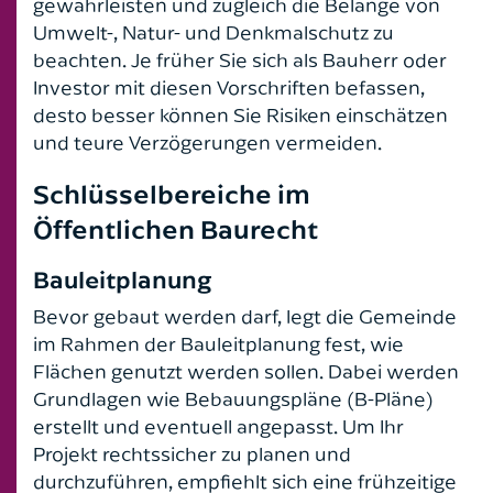
gewährleisten und zugleich die Belange von
Umwelt-, Natur- und Denkmalschutz zu
Handelsrecht
beachten. Je früher Sie sich als Bauherr oder
Investor mit diesen Vorschriften befassen,
Kaufrecht
desto besser können Sie Risiken einschätzen
und teure Verzögerungen vermeiden.
Leasingrecht
Schlüsselbereiche im
Medizinrecht
Öffentlichen Baurecht
Mietrecht
Bauleitplanung
Nachbarrecht
Bevor gebaut werden darf, legt die Gemeinde
im Rahmen der Bauleitplanung fest, wie
Notare
Flächen genutzt werden sollen. Dabei werden
Grundlagen wie Bebauungspläne (B-Pläne)
Ordnungswidrigkeitenrecht
erstellt und eventuell angepasst. Um Ihr
Projekt rechtssicher zu planen und
Pferderecht
durchzuführen, empfiehlt sich eine frühzeitige