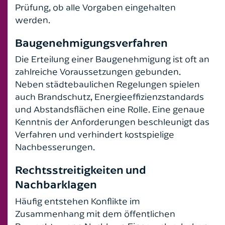
Prüfung, ob alle Vorgaben eingehalten
Reiserecht
werden.
Sozialversicherungsrecht
Baugenehmigungsverfahren
Die Erteilung einer Baugenehmigung ist oft an
Strafrecht
zahlreiche Voraussetzungen gebunden.
Neben städtebaulichen Regelungen spielen
Unfallrecht
auch Brandschutz, Energieeffizienzstandards
und Abstandsflächen eine Rolle. Eine genaue
Verkehrsstrafrecht
Kenntnis der Anforderungen beschleunigt das
Verfahren und verhindert kostspielige
Verkehrsrecht
Nachbesserungen.
Versicherungsrecht
Rechtsstreitigkeiten und
Vertragsrecht
Nachbarklagen
Häufig entstehen Konflikte im
Werkvertragsrecht
Zusammenhang mit dem öffentlichen