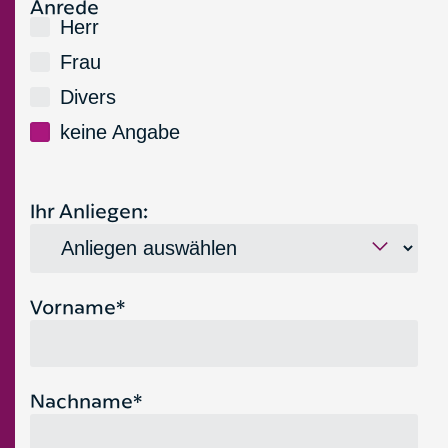
Anrede
Bitte lasse dieses Feld leer.
Herr
Frau
Divers
keine Angabe
Ihr Anliegen:
Vorname*
Nachname*