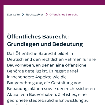
Patientenverfügung, Vorsorgevollmacht und
Architektenrecht
Florian Linten
Betreuungsverfügung
Ich bin bereits Mandant*in
Arzt- und Arzthaftungsrecht
Startseite
Rechtsgebiet
Öffentliches Baurecht
Dr. Peter Küpperfahrenberg
7 Fragen & Antworten zum Thema
Familienrecht
Autokaufrecht
Dr. Carsten Engel
Ich bin noch kein Mandant*in
Verkehrs- und Ordnungswidrigkeitenrecht
Öffentliches Baurecht:
Bankrecht
Roland Rautenberger
Grundlagen und Bedeutung
Vier Fragen zum Scheidungstermin
Baurecht
Florian von der Burg
Das Öffentliche Baurecht bildet in
Wissenswertes zur Abmahnung
Erbrecht
Deutschland den rechtlichen Rahmen für alle
Friederike Pohl
Bauvorhaben, an denen eine öffentliche
FAQ Öffentliches Baurecht
Fahrerlaubnisrecht
Behörde beteiligt ist. Es regelt dabei
Jana Frenzel-Greif
insbesondere Aspekte wie die
Familienrecht
Baugenehmigung, die Gestaltung von
Stefan Windscheif
Bebauungsplänen sowie den rechtssicheren
Gesellschaftsrecht
Ablauf von Bauvorhaben. Ziel ist es, eine
geordnete städtebauliche Entwicklung zu
Grundstücksrecht