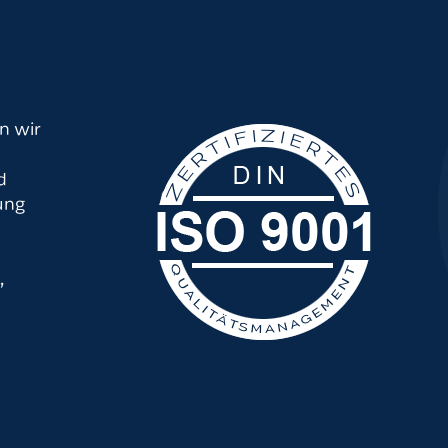
n wir
d
ung
,