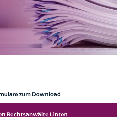
Ich bin bereits Mandant*in
Ich bin noch kein Mandant*in
Formulare zum Download
n Rechtsanwälte Linten