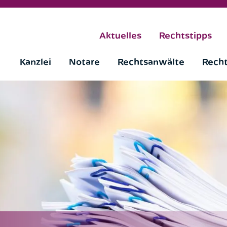
Aktuelles
Rechtstipps
Kanzlei
Notare
Rechtsanwälte
Rech
Rückruf anfordern
 Rückruf-Service nutzen möchten. Nach 
werden wir uns zeitnah bei Ihnen melden
Bitte wählen Sie aus: