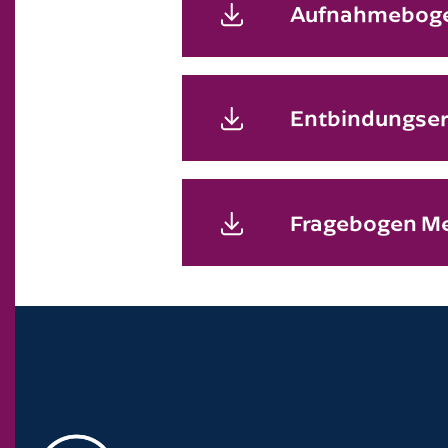
Aufnahmeboge
Entbindungserk
Fragebogen Me