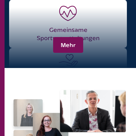
Gemeinsame
Sport­veranstaltungen
Mehr
Gemeinsam für einen
guten Zweck
30 Tage
Urlaub