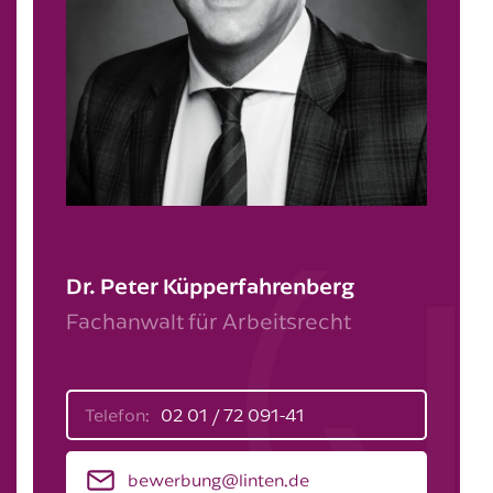
Zuschüsse zur Betreuung nicht
schul­pflichtiger Kinder
Zuschüsse zum öffentlichen
Personen-nahverkehr (Jobticket)
Dr. Peter Küpperfahrenberg
Fachanwalt für Arbeitsrecht
Gesundheits­zuschüsse (z. B. Brillen­
Telefon:
02 01 / 72 091-41
zuschuss)
bewerbung@linten.de