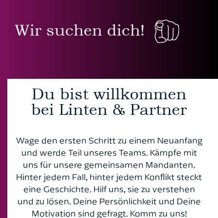
Patientenverfügung, Vorsorgevollmacht und
Stations­referendare (m/w/d)
Architektenrecht
Florian Linten
Betreuungsverfügung
Ich bin bereits Mandant*in
Wir suchen dich!
Arzt- und Arzthaftungsrecht
Dr. Peter Küpperfahrenberg
7 Fragen & Antworten zum Thema
Ausbildung
Familienrecht
Autokaufrecht
Dr. Carsten Engel
Ich bin noch kein Mandant*in
Verkehrs- und Ordnungswidrigkeitenrecht
Bankrecht
Roland Rautenberger
Initiativbewerbung
Du bist willkommen
Vier Fragen zum Scheidungstermin
Baurecht
Florian von der Burg
bei Linten & Partner
Wissenswertes zur Abmahnung
Erbrecht
Friederike Pohl
Wage den ersten Schritt zu einem Neuanfang
FAQ Öffentliches Baurecht
Fahrerlaubnisrecht
Jana Frenzel-Greif
und werde Teil unseres Teams. Kämpfe mit
uns für unsere gemeinsamen Mandanten.
Familienrecht
Stefan Windscheif
Hinter jedem Fall, hinter jedem Konflikt steckt
eine Geschichte. Hilf uns, sie zu verstehen
Gesellschaftsrecht
und zu lösen. Deine Persönlichkeit und Deine
Motivation sind gefragt. Komm zu uns!
Grundstücksrecht