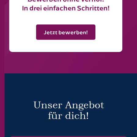
studentischen Hilfskräften (m/w/d).
Jetzt bewerben!
Öffentliches Baurecht
In drei einfachen Schritten!
Jetzt bewerben!
Jetzt bewerben!
Jetzt bewerben!
Unser Angebot
für dich!