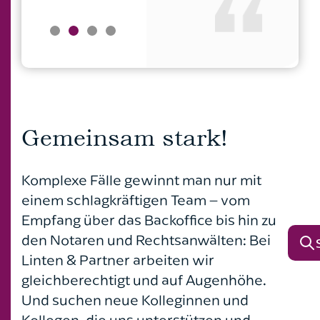
Weihnachts­feier
Gemeinsam stark!
Mehr Zeit für Dich, mehr Zeit für
Dein Leben
Der Klassiker: Obst & Getränke
Komplexe Fälle gewinnt man nur mit
Wir bieten unseren Mitarbeitenden die
einem schlagkräftigen Team – vom
Möglichkeit, ihre Arbeitszeiten
Empfang über das Backoffice bis hin zu
individuell zu gestalten. Die 4-Tage-
den Notaren und Rechtsanwälten: Bei
Woche bei vollem Lohnausgleich als
Modell der Zukunft gibt es bei uns für
Linten & Partner arbeiten wir
Und das Beste:
ReNo-Kräfte und Backoffice bereits seit
gleichberechtigt und auf Augenhöhe.
Gehalt gibt's auch noch
März 2024. Wir schaffen eine
Und suchen neue Kolleginnen und
Atmosphäre und Stimmung, in der
Kollegen, die uns unterstützen und