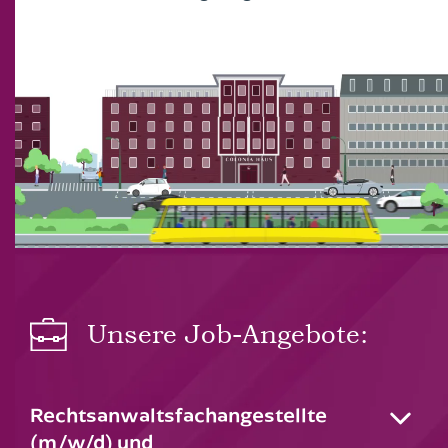
Handelsrecht
Kaufrecht
Leasingrecht
Medizinrecht
Mietrecht
Nachbarrecht
Unsere Job-Angebote:
Notare
Ordnungswidrigkeitenrecht
Rechtsanwalts­fachangestellte
Pferderecht
(m/w/d) und