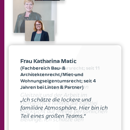
Betriebs­ausflüge
Frau Katharina Matic
(Fachbereich Bau- &
Architektenrecht/Miet-und
Flexible
Wohnungseigentumsrecht; seit 4
Arbeitszeiten
Jahren bei Linten & Partner)
„Ich schätze die lockere und
familiäre Atmosphäre. Hier bin ich
Teil eines großen Teams.“
Homeoffice