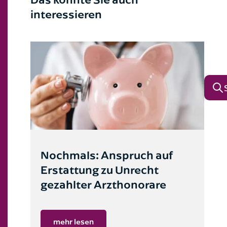
interessieren
Reiserecht
Sozialversicherungsrecht
Strafrecht
Unfallrecht
Verkehrsstrafrecht
Verkehrsrecht
Nochmals: Anspruch auf
Versicherungsrecht
Erstattung zu Unrecht
gezahlter Arzthonorare
Vertragsrecht
Werkvertragsrecht
mehr lesen