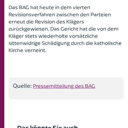
Das BAG hat heute in dem vierten
Handelsrecht
Revisionsverfahren zwischen den Parteien
erneut die Revision des Klägers
Kaufrecht
zurückgewiesen. Das Gericht hat die von dem
Kläger stets wiederholte vorsätzliche
Leasingrecht
sittenwidrige Schädigung durch die katholische
Kirche verneint.
Medizinrecht
Mietrecht
Nachbarrecht
Quelle:
Pressemitteilung des BAG
Notare
Ordnungswidrigkeitenrecht
Pferderecht
Das könnte Sie auch