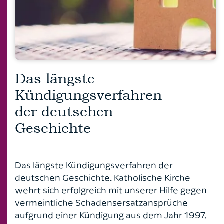
Patientenverfügung, Vorsorgevollmacht und
Architektenrecht
Florian Linten
Betreuungsverfügung
Ich bin bereits Mandant*in
Arzt- und Arzthaftungsrecht
Dr. Peter Küpperfahrenberg
7 Fragen & Antworten zum Thema
Familienrecht
Autokaufrecht
Dr. Carsten Engel
Ich bin noch kein Mandant*in
Verkehrs- und Ordnungswidrigkeitenrecht
Das längste
Bankrecht
Roland Rautenberger
Kündigungsverfahren
Vier Fragen zum Scheidungstermin
Baurecht
Florian von der Burg
der deutschen
Wissenswertes zur Abmahnung
Erbrecht
Geschichte
Friederike Pohl
FAQ Öffentliches Baurecht
Fahrerlaubnisrecht
Jana Frenzel-Greif
Das längste Kündigungsverfahren der
Familienrecht
Stefan Windscheif
deutschen Geschichte. Katholische Kirche
wehrt sich erfolgreich mit unserer Hilfe gegen
Gesellschaftsrecht
vermeintliche Schadensersatzansprüche
aufgrund einer Kündigung aus dem Jahr 1997.
Grundstücksrecht