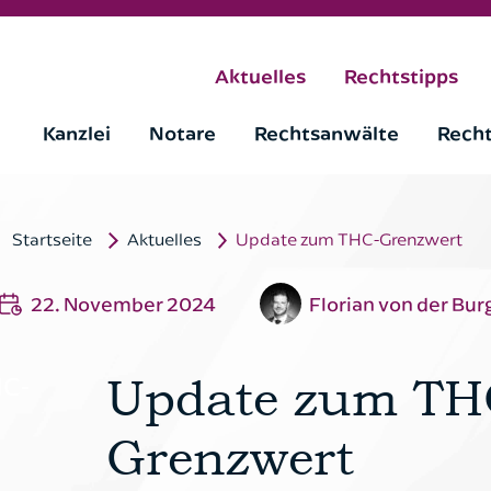
Aktuelles
Rechtstipps
Kanzlei
Notare
Rechtsanwälte
Rech
Startseite
Aktuelles
Update zum THC-Grenzwert
Rückruf anfordern
22. November 2024
Florian von der Bur
 Rückruf-Service nutzen möchten. Nach 
HC-
Update zum TH
werden wir uns zeitnah bei Ihnen melden
Grenzwert
Bitte wählen Sie aus: