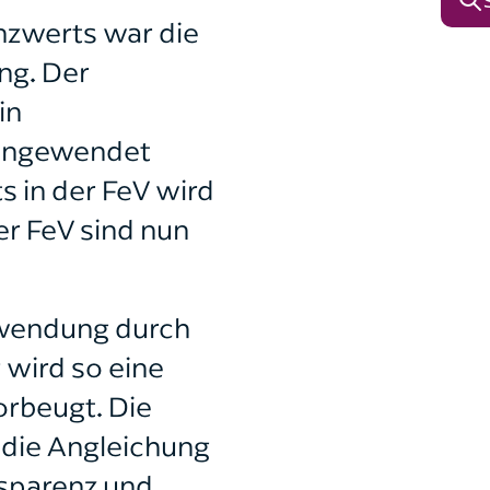
nzwerts war die
ng. Der
in
 angewendet
 in der FeV wird
er FeV sind nun
Anwendung durch
 wird so eine
orbeugt. Die
 die Angleichung
nsparenz und