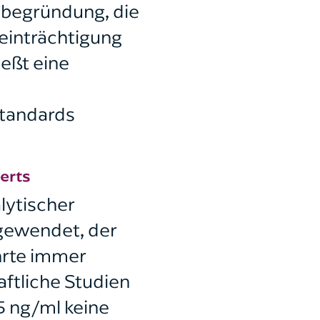
sbegründung, die
einträchtigung
ießt eine
Standards
erts
lytischer
gewendet, der
ührte immer
ftliche Studien
5 ng/ml keine