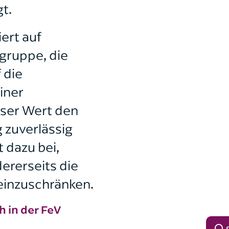
t.
ert auf
gruppe, die
 die
iner
eser Wert den
 zuverlässig
 dazu bei,
ererseits die
einzuschränken.
 in der FeV