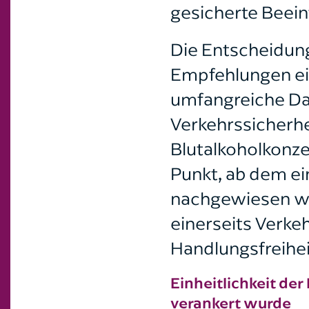
gesicherte Beeint
Die Entscheidung
Empfehlungen ein
umfangreiche Da
Verkehrssicherhe
Blutalkoholkonze
Punkt, ab dem ei
nachgewiesen wer
einerseits Verke
Handlungsfreihei
Einheitlichkeit de
verankert wurde