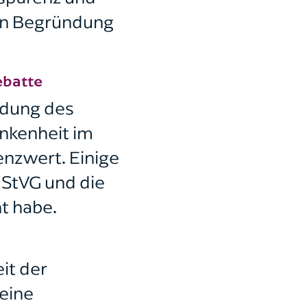
hen Begründung
ebatte
ndung des
unkenheit im
enzwert. Einige
 StVG und die
ht habe.
it der
 eine