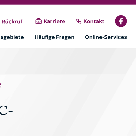
Karriere
Kontakt
Rückruf
tsgebiete
Häufige Fragen
Online-Services
g
Versand dieses Formulars
C-
.