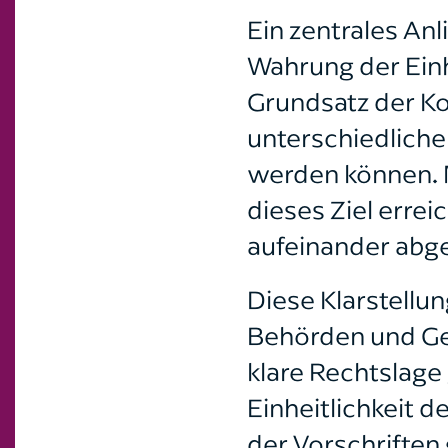
Ein zentrales An
Wahrung der Einh
Grundsatz der Ko
unterschiedlich
werden können. 
dieses Ziel erre
aufeinander abg
Diese Klarstellu
Behörden und Ger
klare Rechtslage
Einheitlichkeit 
der Vorschriften