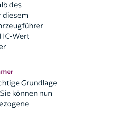
alb des
or diesem
ahrzeugführer
 THC-Wert
er
ehmer
chtige Grundlage
 Sie können nun
-bezogene