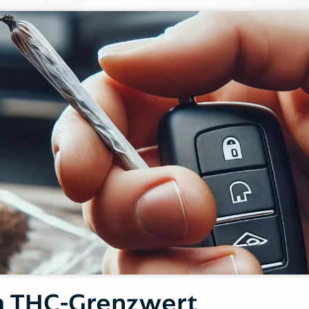
Ich bin bereits Mandant*in
Ich bin noch kein Mandant*in
m THC-Grenzwert